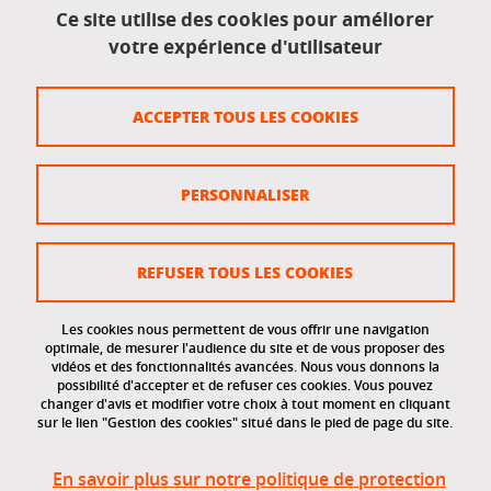
Ce site utilise des cookies pour améliorer
votre expérience d'utilisateur
ACCEPTER TOUS LES COOKIES
Partager
PERSONNALISER
Publié le 25 septembre 2023
Mis à jour le 12 juin 2026
REFUSER TOUS LES COOKIES
Les cookies nous permettent de vous offrir une navigation
optimale, de mesurer l'audience du site et de vous proposer des
vidéos et des fonctionnalités avancées. Nous vous donnons la
Université Grenoble Alpes
possibilité d'accepter et de refuser ces cookies. Vous pouvez
621 avenue Centrale
changer d'avis et modifier votre choix à tout moment en cliquant
38400 Saint-Martin-d'Hères
sur le lien "Gestion des cookies" situé dans le pied de page du site.
+33 (0)4 57 42 21 42
En savoir plus sur notre politique de protection